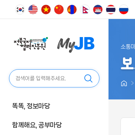
전북국제협력진흥원
소통마
보
똑똑, 정보마당
함께해요, 공부마당