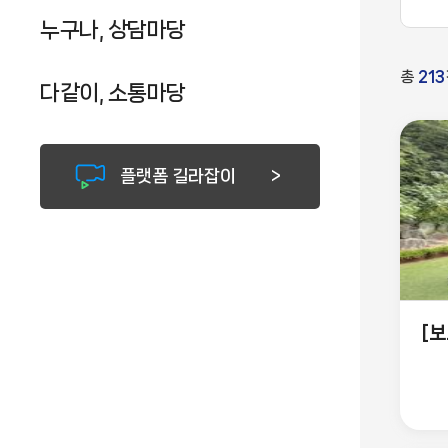
누구나, 상담마당
총
213
다같이, 소통마당
플랫폼 길라잡이
[